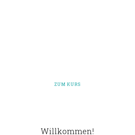
Online FACE YOGA Kurs
Gesichtsstraffung
und Falten-
Reduktion
ZUM KURS
Willkommen!