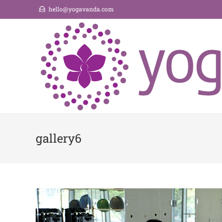
hello@yogavanda.com
gallery6