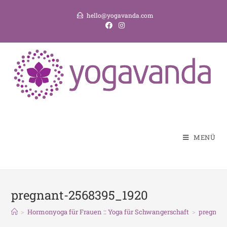
hello@yogavanda.com
MENÜ
pregnant-2568395_1920
>
Hormonyoga für Frauen :: Yoga für Schwangerschaft
>
pregnant