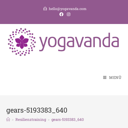
hello@yogavanda.com
MENÜ
gears-5193383_640
>
Resilienztraining
>
gears-5193383_640